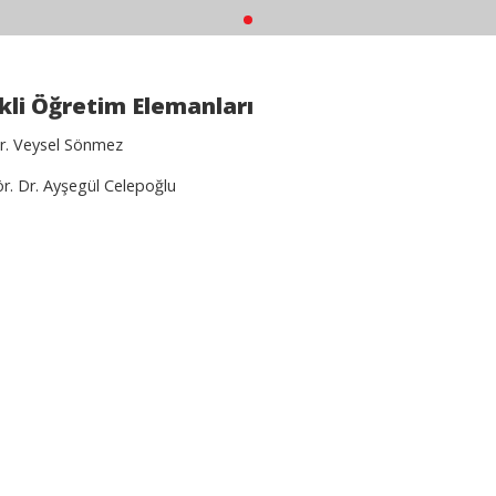
li Öğretim Elemanları
Dr. Veysel Sönmez
ör. Dr. Ayşegül Celepoğlu